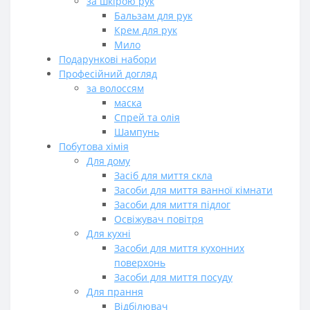
за шкірою рук
Бальзам для рук
Крем для рук
Мило
Подарункові набори
Професійний догляд
за волоссям
маска
Спрей та олія
Шампунь
Побутова хімія
Для дому
Засіб для миття скла
Засоби для миття ванної кімнати
Засоби для миття підлог
Освіжувач повітря
Для кухні
Засоби для миття кухонних
поверхонь
Засоби для миття посуду
Для прання
Відбілювач