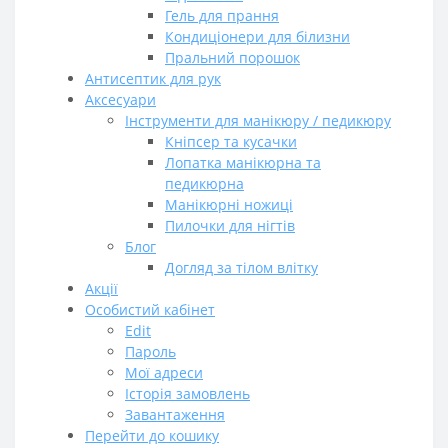
Гель для прання
Кондиціонери для білизни
Пральний порошок
Антисептик для рук
Аксесуари
Інструменти для манікюру / педикюру
Кніпсер та кусачки
Лопатка манікюрна та
педикюрна
Манікюрні ножиці
Пилочки для нігтів
Блог
Догляд за тілом влітку
Акції
Особистий кабінет
Edit
Пароль
Мої адреси
Історія замовлень
Завантаження
Перейти до кошику