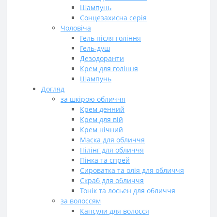
Шампунь
Сонцезахисна серія
Чоловіча
Гель після гоління
Гель-душ
Дезодоранти
Крем для гоління
Шампунь
Догляд
за шкірою обличчя
Крем денний
Крем для вій
Крем нічний
Маска для обличчя
Пілінг для обличчя
Пінка та спрей
Сироватка та олія для обличчя
Скраб для обличчя
Тонік та лосьен для обличчя
за волоссям
Капсули для волосся