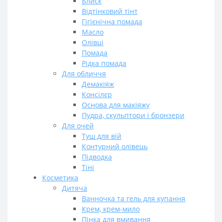
Блиск
Відтінковий тінт
Гігієнічна помада
Масло
Олівці
Помада
Рідка помада
Для обличчя
Демакіяж
Консілєр
Основа для макіяжу
Пудра, скульптори і бронзери
Для очей
Tуш для вій
Контурний олівець
Підводка
Тіні
Косметика
Дитяча
Ванночка та гель для купання
Крем, крем-мило
Пінка для вмивання