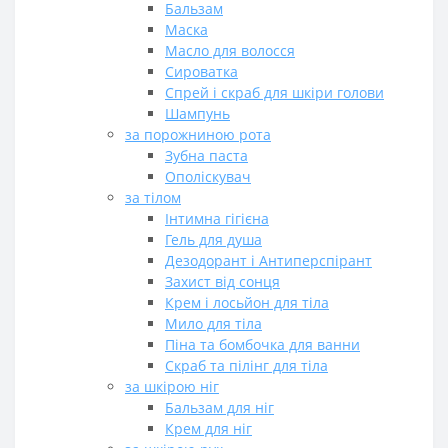
Бальзам
Маска
Масло для волосся
Сироватка
Спрей і скраб для шкіри голови
Шампунь
за порожниною рота
Зубна паста
Ополіскувач
за тілом
Інтимна гігієна
Гель для душа
Дезодорант і Антиперспірант
Захист від сонця
Крем і лосьйон для тіла
Мило для тіла
Піна та бомбочка для ванни
Скраб та пілінг для тіла
за шкірою ніг
Бальзам для ніг
Крем для ніг