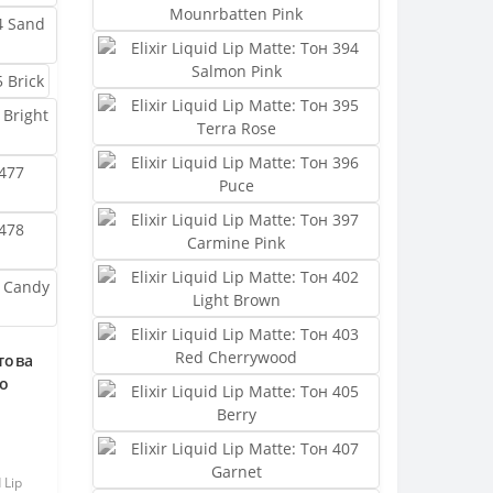
това
ro
 Lip