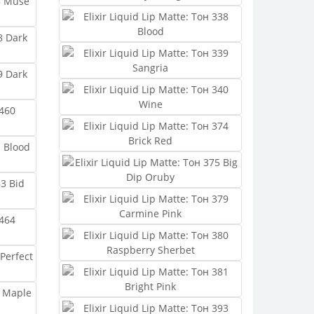
ішин, Артемівськ та інші.