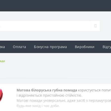
вка
Оплата
Бонусна програма
Виробники
Відг
мада
Матова білоруська губна помада
користується попито
і відрізняється пристойною стійкістю.
Матові помади універсальні, адже засіб з перламутро
будь-яке захід і час доби.