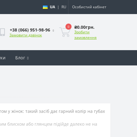
UA
|
RU
Особистий кабінет
₴0.00грн.
0
+38 (066) 951-98-96
Зробити
Замовити дзвінок
замовлення
уки
Блог
м у жінок: такий засіб дає гарний колір на губах
вим блиском або глянцем підійде далеко не на