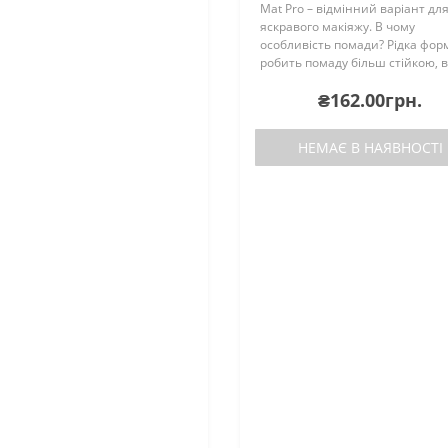
Mat Pro – відмінний варіант дл
яскравого макіяжу. В чому
особливість помади? Рідка фор
робить помаду більш стійкою, 
довше тримається протягом
₴162.00грн.
дня.Матовий фініш робить ваш
губи більш яскравими та ..
НЕМАЄ В НАЯВНОСТІ