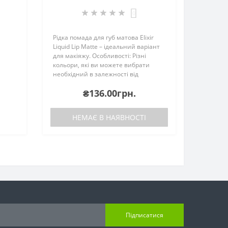
0
Рідка помада для губ матова Elixir
Liquid Lip Matte – ідеальний варіант
для макіяжу. Особливості: Різні
кольори, які ви можете вибрати
необхідний в залежності від
ситуації.Шовковисто-гладка
₴136.00грн.
формула.Матовий фініш, який
робить губи привабними, ал..
НЕМАЄ В НАЯВНОСТІ
Підписатися