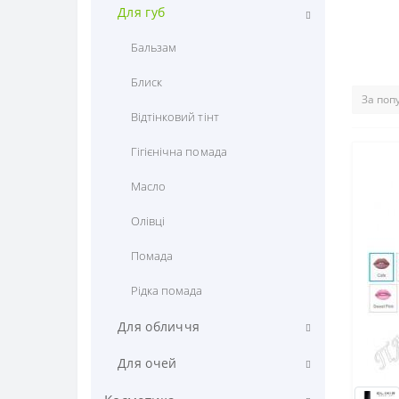
Олівець
Для губ
Бальзам
Блиск
Відтінковий тінт
Гігієнічна помада
Масло
Олівці
Помада
Рідка помада
Для обличчя
Демакіяж
Для очей
Консілєр
Tуш для вій