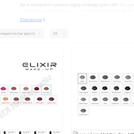
Де в інтернеті купити
рідку помаду для губ
?
На сьог
невід'ємною частиною усіх. В інтернет-магазині
ПАГА 
парфумерію дешево, швидко та приємно. Оформлення 
Розгорнути
необхідно помістити товар в кошик і заповнити ваші д
білоруську косметику в інтернет-магазині
ПАГА ПАМ c
для майбутніх покупок.
На нашому сайті ви зможете ознайомитися з широким
Купити білоруську косметику в Дніпропетровськ або бу
завдяки швидкій і безкоштовну доставку (від 1000 грн
найближчим часом.
В інтернет-магазині білоруської декоративної космет
доставляється по всіх містах України: Київ, Харків, Дн
Херсон, Львів, Полтава, Вінниця, Миколаїв, Кіровоград
Купити білоруську косметику Дніпропетровськ, Харків, 
Одеса, Ужгород, Вінниця, Славутич, Південний, Львів,
Полтава, Іллічівськ, Кам'янець-Подільський, Бориспіль,
Трускавець, Бровари, Миколаїв, Комсомольськ, Коломи
Кіровоград, Херсон, Житомир, Умань, Керч, Чернігів, Е