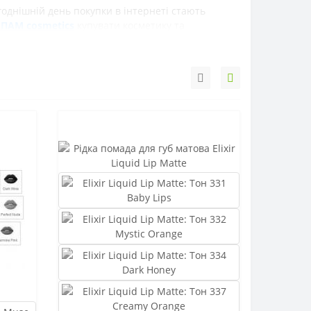
однішній день покупки в інтернеті стають
ПАМ cosmetics
купувати косметику та
замовлення займе всього кілька хвилин,
ані, і з вами зв'яжеться наш менеджер. Купуючи
osmetics
, ви купуєте товар та накопичуєте бали
 асортиментом білоруської косметики для
губ
.
дь-якому місті України більше не проблема -
.) Ви зможете насолодитися своїми покупками
ики та парфумерії
ПАГА ПАМ cosmetics
продукція
іпропетровськ, Запоріжжя, Кривий Ріг, Одеса,
, Івано-Франківськ, Рівне, Житомир, Суми.
Київ, Івано-Франківськ, Чернівці, Мукачево,
 Хмельницький, Тернопіль, Рівне, Запоріжжя,
 Суми, Луцьк , Кузнецовськ, Кривий Ріг,
я, Біла Церква, Черкаси, Южноукраїнськ,
нергодар, Миргород, Ірпінь, Переяслав-