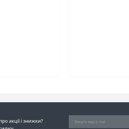
ро акції і знижки?
силку