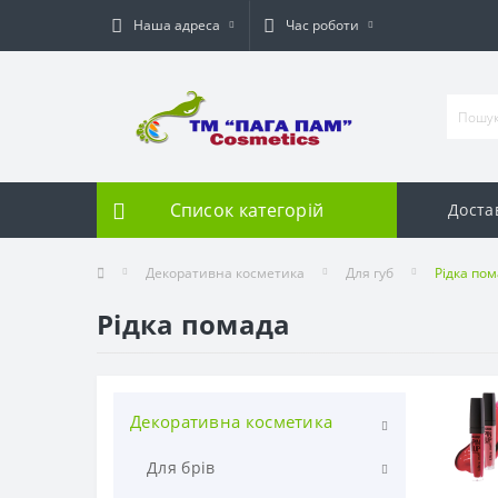
Наша адреса
Час роботи
Список категорій
Доста
Декоративна косметика
Для губ
Рідка по
Рідка помада
Декоративна косметика
Для брів