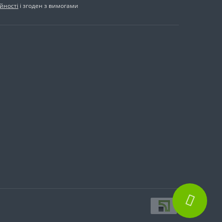
йності
і згоден з вимогами