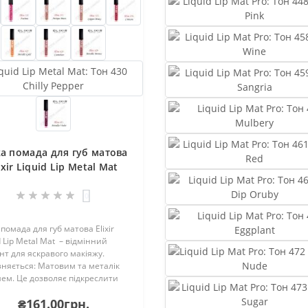
Хмельницький, Маріуполь, Мелітополь, Кременчук , Нет
ка помада для губ матова
ixir Liquid Lip Metal Mat
0
 помада для губ матова Elixir
d Lip Metal Mat – відмінний
нт для яскравого макіяжу.
зняється: Матовим та металік
ем. Це дозволяє підкреслити
виділити їх.Тримається довгий
₴161.00грн.
Здатна протриматися до