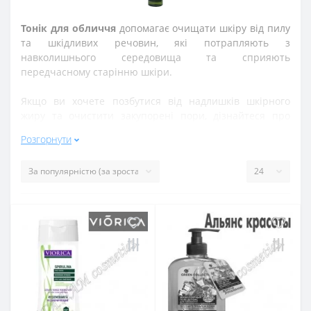
Тонік для обличчя
допомагає очищати шкіру від пилу
та шкідливих речовин, які потрапляють з
навколишнього середовища та сприяють
передчасному старінню шкіри.
Якщо ви хочете позбутися від надлишків шкірного
жиру та очистити закупорені пори, дізнайтеся про
головні переваги цього засобу.
Розгорнути
Головне правило при виборі тоніка -
орієнтуватися на
свій тип шкіри:
Для сухої шкіри
. Вибирайте тоніки з потужними
зволожуючими компонентами, такими як
гліцерин, гіалуронова кислота, амінокислоти, сік
або екстракт алое.
Для чутливої ​​шкіри
При виборі тоніка зверніть
увагу на склад: там повинні бути компоненти з
заспокійливу дію, наприклад, екстракти ромашки,
волошки або троянди.