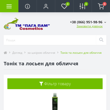
0
0
0
+38 (066) 951-98-96
Замовити дзвінок
Догляд
за шкірою обличчя
Тонік та лосьен для обличчя
Тонік та лосьен для обличчя
Фільтр товару