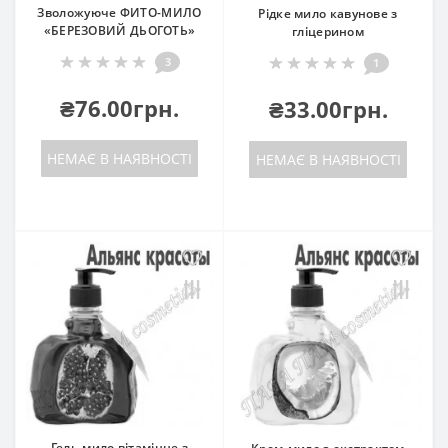
Зволожуюче ФИТО-МИЛО
Рідке мило кавунове з
«БЕРЕЗОВИЙ ДЬОГОТЬ»
гліцерином
3
1
₴76.00грн.
₴33.00грн.
НЕМАЄ В НАЯВНОСТІ
НЕМАЄ В НАЯВНОСТІ
Гель-мило вітамінне з