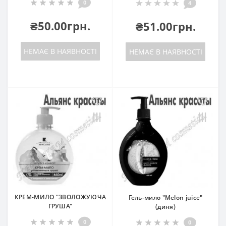
0
4
₴50.00грн.
₴51.00грн.
НЕМАЄ В НАЯВНОСТІ
НЕМАЄ В НАЯВНОСТІ
КРЕМ-МИЛО "ЗВОЛОЖУЮЧА
Гель-мило "Melon juice"
ГРУША"
(диня)
0
0