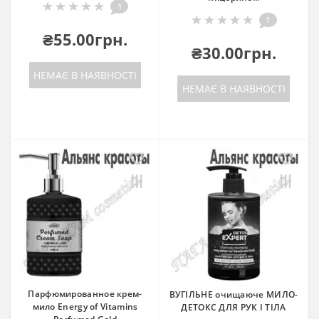
1
1
₴55.00грн.
₴30.00грн.
НЕМАЄ В НАЯВНОСТІ
НЕМАЄ В НАЯВНОСТІ
Парфюмированное крем-
ВУГІЛЬНЕ очищаюче МИЛО-
мило Energy of Vitamins
ДЕТОКС ДЛЯ РУК І ТІЛА