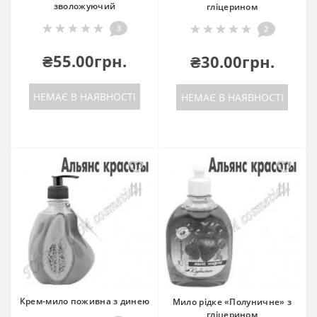
зволожуючий
гліцерином
3
2
₴55.00грн.
₴30.00грн.
НЕМАЄ В НАЯВНОСТІ
НЕМАЄ В НАЯВНОСТІ
Крем-мило поживна з динею
Мило рідке «Полуничне» з
гліцерином