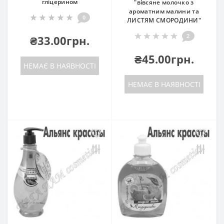
гліцерином
"вівсяне молочко з
ароматним малини та
0
ЛИСТЯМ СМОРОДИНИ"
2
₴33.00грн.
₴45.00грн.
НЕМАЄ В НАЯВНОСТІ
НЕМАЄ В НАЯВНОСТІ