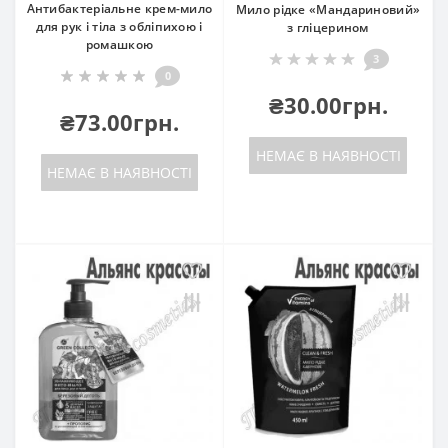
Антибактеріальне крем-мило
Мило рідке «Мандариновий»
для рук і тіла з обліпихою і
з гліцерином
ромашкою
3
0
₴30.00грн.
₴73.00грн.
НЕМАЄ В НАЯВНОСТІ
НЕМАЄ В НАЯВНОСТІ