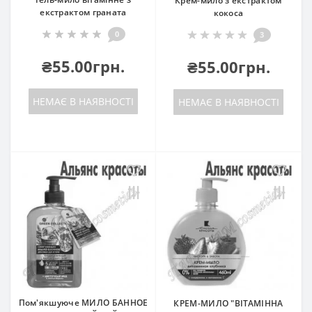
Крем-мило з екстрактом
екстрактом граната
кокоса
0
3
₴55.00грн.
₴55.00грн.
НЕМАЄ В НАЯВНОСТІ
НЕМАЄ В НАЯВНОСТІ
Пом'якшуюче МИЛО БАННОЕ
КРЕМ-МИЛО "ВІТАМІННА