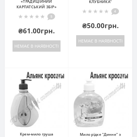
«ТРАДИЦІЙНИЙ
КЛУБНИКА"
КАРПАТСЬКИЙ ЗБІР»
4
5
₴50.00грн.
₴61.00грн.
НЕМАЄ В НАЯВНОСТІ
НЕМАЄ В НАЯВНОСТІ
Крем-мило груша
Мило рідке "Динне" з