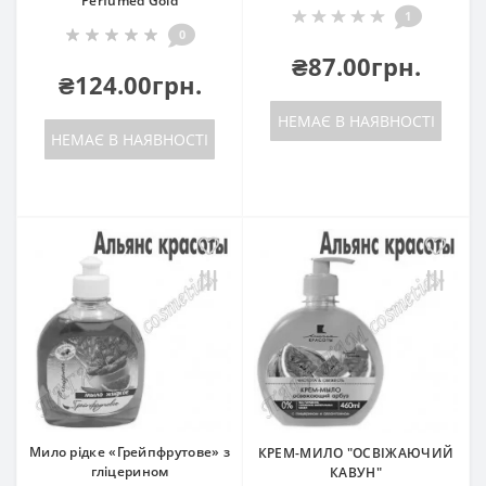
Perfumed Gold
1
0
₴87.00грн.
₴124.00грн.
НЕМАЄ В НАЯВНОСТІ
НЕМАЄ В НАЯВНОСТІ
Мило рідке «Грейпфрутове» з
КРЕМ-МИЛО "ОСВІЖАЮЧИЙ
гліцерином
КАВУН"