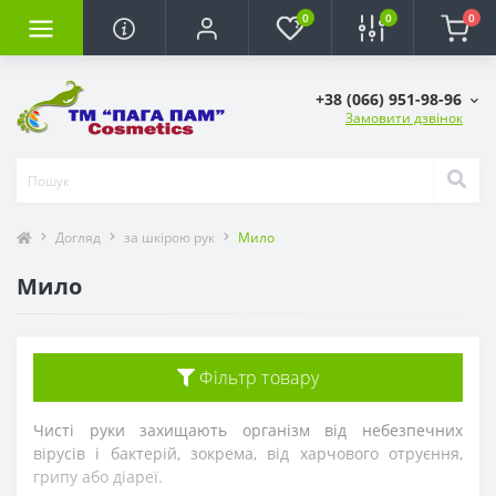
0
0
0
+38 (066) 951-98-96
Замовити дзвінок
Догляд
за шкірою рук
Мило
Мило
Фільтр товару
Чисті руки захищають організм від небезпечних
вірусів і бактерій, зокрема, від харчового отруєння,
грипу або діареї.