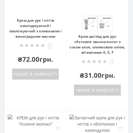
Крем для рук і нігтів
омолоджуючий і
зволожуючий з оливковою і
виноградним маслом
Крем-догляд для рук
«Активне зволоження» з
5
соком алое, оливковою олією,
вітамінами А, Е, F
₴72.00грн.
3
₴31.00грн.
НЕМАЄ В НАЯВНОСТІ
НЕМАЄ В НАЯВНОСТІ