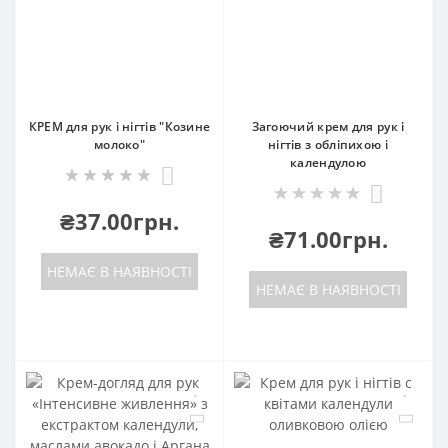
КРЕМ для рук і нігтів "Козине
Загоючий крем для рук і
молоко"
нігтів з обліпихою і
календулою
0
2
₴37.00грн.
₴71.00грн.
НЕМАЄ В НАЯВНОСТІ
НЕМАЄ В НАЯВНОСТІ