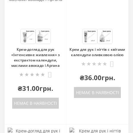
Крем-догляд для рук
Крем для рук і нігтів c квітами
«Інтенсивне живлення» з
календули оливковою олією
екстрактом календули,
3
маслами авокадо і Аргана
0
₴36.00грн.
₴31.00грн.
НЕМАЄ В НАЯВНОСТІ
НЕМАЄ В НАЯВНОСТІ