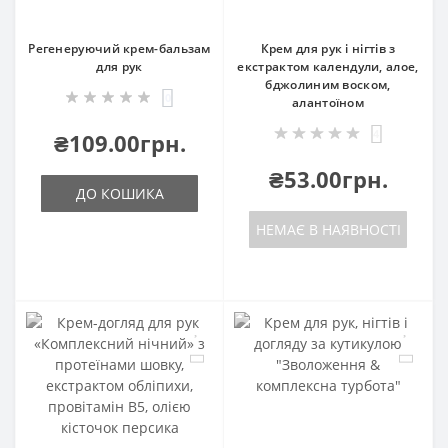
Регенеруючий крем-бальзам
Крем для рук і нігтів з
для рук
екстрактом календули, алое,
бджолиним воском,
0
алантоїном
4
₴109.00грн.
₴53.00грн.
ДО КОШИКА
НЕМАЄ В НАЯВНОСТІ