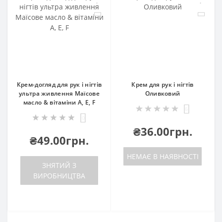
Крем-догляд для рук і нігтів
Крем для рук і нігтів
ультра живлення Маїсове
Оливковий
масло & вітаміни A, E, F
6
0
₴36.00грн.
₴49.00грн.
НЕМАЄ В НАЯВНОСТІ
ЗНЯТИЙ З
ВИРОБНИЦТВА