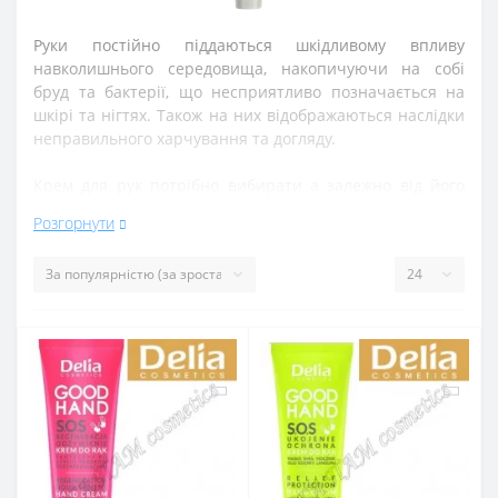
Руки
постійно
піддаються
шкідливому впливу
навколишнього
середовища
,
накопичуючи
на
собі
бруд
та
бактерії
,
що
несприятливо
позначається
на
шкірі
та
нігтях
.
Також
на
них
відображаються
наслідки
неправильного
харчування
та
догляду
.
Крем
для
рук
потрібно
вибирати
а
залежно
від
його
призначення
.
види
:
Розгорнути
Захисний
(
служить
захистом
від
води
,
агресивних
засобів
)
Доглядовий
крем
(
розрізняють
зволожуючий
та
живильний
)
Антивіковий
крем
(
активно
живить
,
зволожує
,
розгладжує
зморшки
та
освітлює шкіру
)
Л
ікувальний
крем
(
лікує
від
тріщин
та
сухості
)