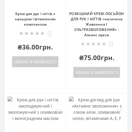
Крем для рук і нігтів з
РОЗКІШНИЙ КРЕМ-ЛОСЬЙОН
кальцієм і вітамінним
ДЛЯ РУК І НІГТІВ «насичене
комплексом
Живлення І
УЛЬТРАЗВОЛОЖЕННЯ» -
0
Альянс краси
5
₴36.00грн.
₴75.00грн.
НЕМАЄ В НАЯВНОСТІ
НЕМАЄ В НАЯВНОСТІ