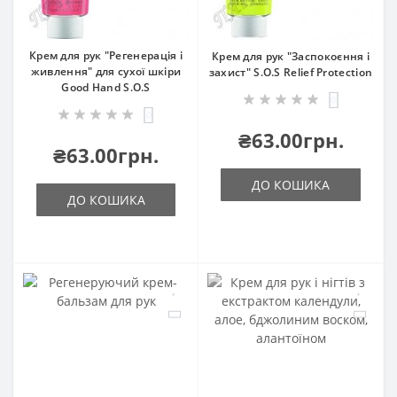
Крем для рук "Регенерація і
Крем для рук "Заспокоєння і
живлення" для сухої шкіри
захист" S.O.S Relief Protection
Good Hand S.O.S
0
0
₴63.00грн.
₴63.00грн.
ДО КОШИКА
ДО КОШИКА