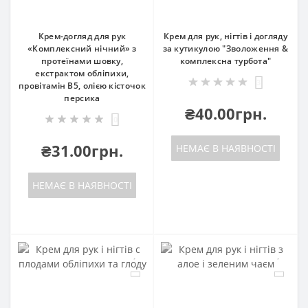
Крем-догляд для рук
Крем для рук, нігтів і догляду
«Комплексний нічний» з
за кутикулою "Зволоження &
протеїнами шовку,
комплексна турбота"
екстрактом обліпихи,
3
провітамін В5, олією кісточок
персика
₴40.00грн.
0
₴31.00грн.
НЕМАЄ В НАЯВНОСТІ
НЕМАЄ В НАЯВНОСТІ