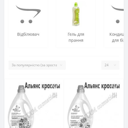
Відбілювач
Гель для
Кондиці
прання
для біл