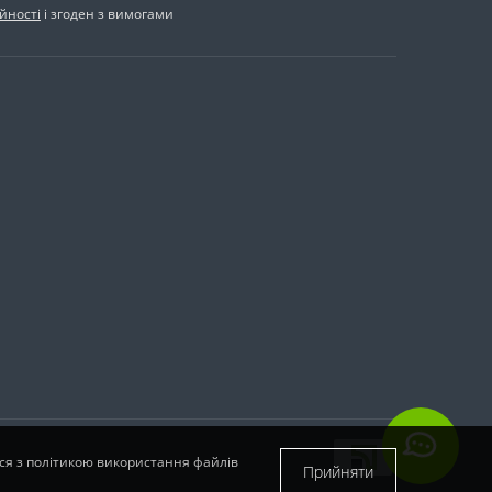
йності
і згоден з вимогами
еся з політикою використання файлів
Прийняти