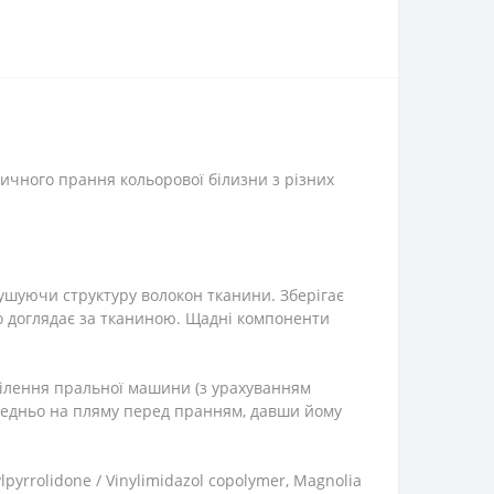
ичного прання кольорової білизни з різних
рушуючи структуру волокон тканини. Зберігає
яко доглядає за тканиною. Щадні компоненти
ідділення пральної машини (з урахуванням
ередньо на пляму перед пранням, давши йому
ylpyrrolidone / Vinylimidazol copolymer, Magnolia