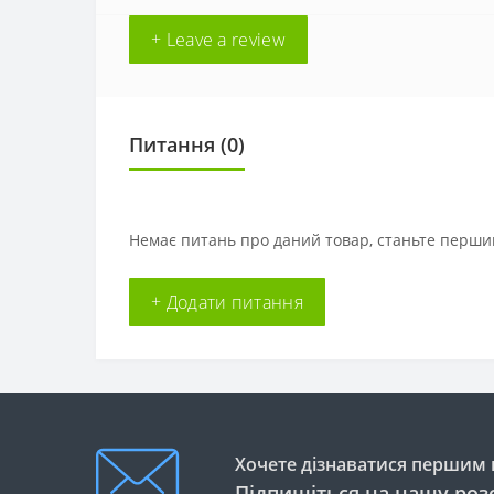
+ Leave a review
Питання
(0)
Немає питань про даний товар, станьте першим
+ Додати питання
Хочете дізнаватися першим п
Підпишіться на нашу роз