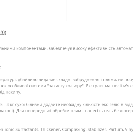
(0)
льними компонентами, забезпечує високу ефективність автомат
.
пературі, дбайливо видаляє складні забруднення і плями, не по
ок особливої ​​системи "захисту кольору". Екстракт магнолії м'
ід накипу.
5 - 4 кг сухої білизни додайте необхідну кількість еко гелю в в
флаконі). Для попередньої обробки плям - нанесіть гель безпос
n-ionic Surfactants, Тhickener, Сomplexing, Stabilizer, Parfum, Vin