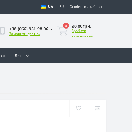
UA
|
RU
Особистий кабінет
₴0.00грн.
0
+38 (066) 951-98-96
Зробити
Замовити дзвінок
замовлення
уки
Блог