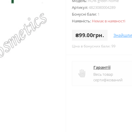
Модель:
nO% green home
Артикул:
4823080004289
Бонусні бали:
1
Наявність:
Немає в наявності
₴99.00грн.
Знайшли
Ціна в бонусних бали: 99
Гарантії
Весь товар
сертифікований