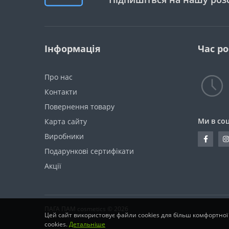
Інформація
Час р
Про нас
Контакти
Повернення товару
Ми в со
Карта сайту
Виробники
Подарункові сертифікати
Акції
ПАГА ПАМ cosmetics © 2026
Цей сайт використовує файли cookies для більш комфортної
cookies.
Детальніше