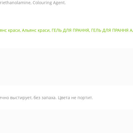
 Triethanolamine, Colouring Аgent.
янс краси
,
Альянс краси
,
ГЕЛЬ ДЛЯ ПРАННЯ
,
ГЕЛЬ ДЛЯ ПРАННЯ А
чно выстирует, без запаха. Цвета не портит.