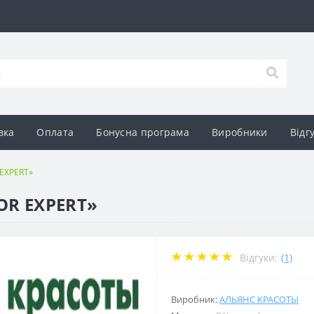
вка
Оплата
Бонусна програма
Виробники
Відг
EXPERT»
OR EXPERT»
Відгуки:
(1)
Виробник:
АЛЬЯНС КРАСОТЫ