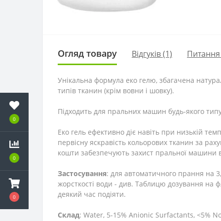
Огляд товару
Відгуків (1)
Питання
Унікальна формула еко гелю, збагачена натура
типів тканин (крім вовни і шовку).
Підходить для пральних машин будь-якого типу
0
Еко гель ефективно діє навіть при низькій тем
первісну яскравість кольорових тканин за рахун
кошти забезпечують захист пральної машини в
0
Застосування
: для автоматичного прання на 3,
жорсткості води - див. Таблицю дозування на 
деякий час подіяти.
0
Склад
: Water, 5-15% Anionic Surfactants, <5% No